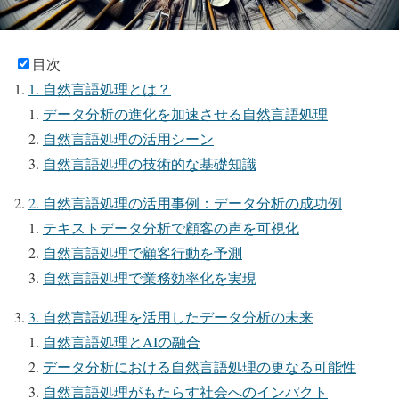
目次
1. 自然言語処理とは？
データ分析の進化を加速させる自然言語処理
自然言語処理の活用シーン
自然言語処理の技術的な基礎知識
2. 自然言語処理の活用事例：データ分析の成功例
テキストデータ分析で顧客の声を可視化
自然言語処理で顧客行動を予測
自然言語処理で業務効率化を実現
3. 自然言語処理を活用したデータ分析の未来
自然言語処理とAIの融合
データ分析における自然言語処理の更なる可能性
自然言語処理がもたらす社会へのインパクト