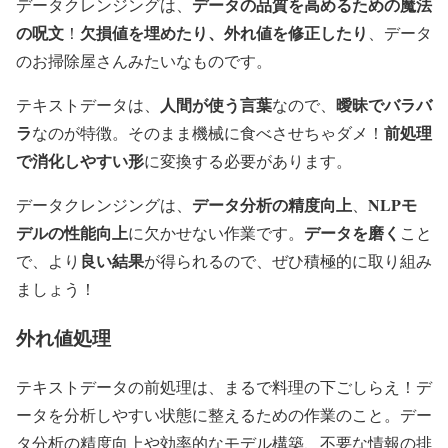
データの品質を高めるための魔法
データクレンジングは、
の呪文
欠損値を埋めたり、外れ値を修正したり
！
、データ
のお掃除屋さんみたいなものです。
人間が使う言葉
曖昧でバラバ
テキストデータは、
なので、
ラ
前処理
なのが特徴。そのまま機械に食べさせちゃダメ！
で消化しやすい形
に変換する必要があります。
データ分析の精度向上
NLPモ
データクレンジングは、
、
デルの性能向上
データを磨く
に欠かせない作業です。
こと
良い結果
で、より
が得られるので、ぜひ積極的に取り組み
ましょう！
外れ値処理
テキストデータの前処理は、まるで料理の下ごしらえ！デ
ータを分析しやすい状態に整えるための作業のこと。デー
タ分析の精度向上や効率的なモデル構築、不要な情報の排