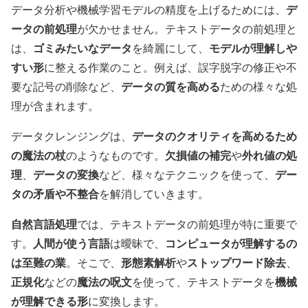
デ
データ分析や機械学習モデルの精度を上げるためには、
ータの前処理
が欠かせません。テキストデータの前処理と
ゴミみたいなデータ
モデルが理解しや
は、
を綺麗にして、
すい形
に整える作業のこと。例えば、誤字脱字の修正や不
データの質を高める
要な記号の削除など、
ための様々な処
理が含まれます。
データのクオリティを高めるため
データクレンジングは、
の魔法の杖
欠損値の補完
外れ値の処
のようなものです。
や
理
データの変換
デー
、
など、様々なテクニックを使って、
タの矛盾や不整合
を解消していきます。
自然言語処理
では、テキストデータの前処理が特に重要で
人間が使う言語
コンピュータが理解するの
す。
は曖昧で、
は至難の業
形態素解析
ストップワード除去
。そこで、
や
、
正規化
魔法の呪文
機械
などの
を使って、テキストデータを
が理解できる形
に変換します。