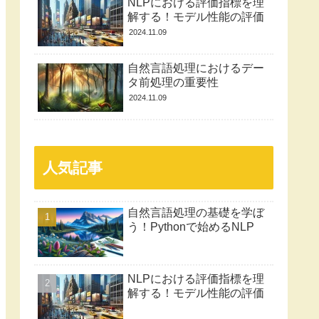
NLPにおける評価指標を理
解する！モデル性能の評価
2024.11.09
自然言語処理におけるデー
タ前処理の重要性
2024.11.09
人気記事
自然言語処理の基礎を学ぼ
う！Pythonで始めるNLP
NLPにおける評価指標を理
解する！モデル性能の評価