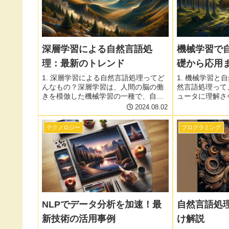
深層学習による自然言語処
機械学習で
理：最新のトレンド
礎から応用
1. 深層学習による自然言語処理ってど
1. 機械学習と
んなもの？深層学習は、人間の脳の働
然言語処理って
きを模倣した機械学習の一種で、自然
ュータに理解さ
言語処理の分野でも大きな進歩をもた
となんだって！
2024.08.02
らしています。従来の自然言語処理で
とで、自然言語
は、単語を個別に処理していました
げ、私たちの生
テクノロジー
プログラミング
が、深層学習は単語間の関係性や文
始めてるんだ。 
脈...
NLPでデータ分析を加速！最
自然言語処
新技術の活用事例
け解説