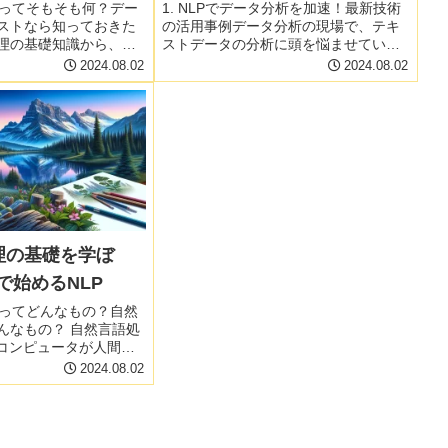
理ってそもそも何？デー
1. NLPでデータ分析を加速！最新技術
ストなら知っておきた
の活用事例データ分析の現場で、テキ
理の基礎知識から、具
ストデータの分析に頭を悩ませている
ン、そして世の中を大
あなたへ。最新のNLP技術を活用すれ
2024.08.02
2024.08.02
性まで、自然言語処理
ば、分析作業を劇的に効率化できるん
やすく解説します。自
です！この記事では、具体的な活用事
することで、デー...
例を交えながら、NLPがデー...
理の基礎を学ぼ
nで始めるNLP
理ってどんなもの？自然
んなもの？ 自然言語処
、コンピュータが人間の
処理し、生成できるよ
2024.08.02
す。近年、機械学習や
により、NLPは飛躍的
ます。チャ...