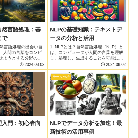
自然言語処理：基
NLPの基礎知識：テキストデ
まで
ータの分析と活用
自然言語処理の出会い自
1. NLPとは？自然言語処理（NLP）と
、人間の言葉をコンピ
は、コンピュータが人間の言葉を理解
せようとする分野のこ
し、処理し、生成することを可能にす
 機械学習が加わったこ
る技術です。テキストデータの分析や
2024.08.02
2024.08.02
処理はさらに進化を遂
活用に欠かせないツールであり、近
活に大きな影響を与え
年、深層学習技術の進歩により飛躍的
データ分析
自然言語処理っ...
な発展を遂げています。 データ...
理入門：初心者向
NLPでデータ分析を加速！最
新技術の活用事例