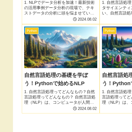
1. NLPでデータ分析を加速！最新技術
1. 自然言語処
の活用事例データ分析の現場で、テキ
タサイエンティ
ストデータの分析に頭を悩ませている
い、自然言語処
あなたへ。最新のNLP技術を活用すれ
体的な活用シー
2024.08.02
ば、分析作業を劇的に効率化できるん
きく変える可能
です！この記事では、具体的な活用事
の世界をわかり
Python
Python
例を交えながら、NLPがデー...
然言語処理を理解
自然言語処理の基礎を学ぼ
自然言語処
う！Pythonで始めるNLP
う！Pytho
1. 自然言語処理ってどんなもの？自然
1. 自然言語処
言語処理ってどんなもの？ 自然言語処
言語処理ってど
理（NLP）は、コンピュータが人間の
理（NLP）は
言葉を理解し、処理し、生成できるよ
言葉を理解し、
2024.08.02
うにする技術です。近年、機械学習や
うにする技術で
深層学習の発展により、NLPは飛躍的
深層学習の発展
な進歩を遂げています。チャ...
な進歩を遂げてい