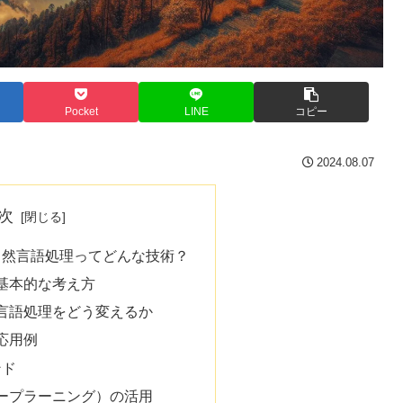
Pocket
LINE
コピー
2024.08.07
次
る自然言語処理ってどんな技術？
基本的な考え方
言語処理をどう変えるか
応用例
ンド
ープラーニング）の活用