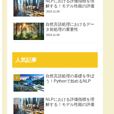
NLPにおける評価指標を理
解する！モデル性能の評価
2024.11.09
自然言語処理におけるデー
タ前処理の重要性
2024.11.09
人気記事
自然言語処理の基礎を学ぼ
う！Pythonで始めるNLP
NLPにおける評価指標を理
解する！モデル性能の評価