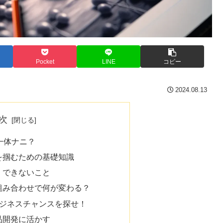
Pocket
LINE
コピー
2024.08.13
次
て一体ナニ？
を掴むための基礎知識
、できないこと
組み合わせで何が変わる？
：ビジネスチャンスを探せ！
品開発に活かす