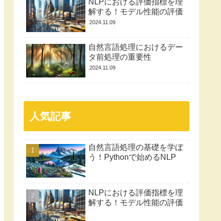
NLPにおける評価指標を理
解する！モデル性能の評価
2024.11.09
自然言語処理におけるデー
タ前処理の重要性
2024.11.09
人気記事
自然言語処理の基礎を学ぼ
う！Pythonで始めるNLP
NLPにおける評価指標を理
解する！モデル性能の評価