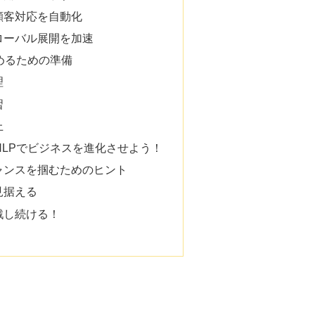
顧客対応を自動化
ローバル展開を加速
始めるための準備
理
習
上
×NLPでビジネスを進化させよう！
ャンスを掴むためのヒント
見据える
戦し続ける！
？