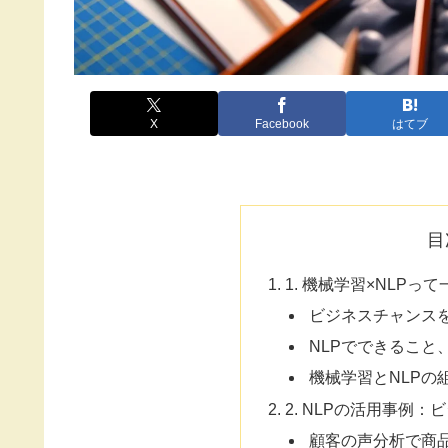
X
Facebook
はてブ
目
1. 機械学習×NLPっ
ビジネスチャンス
NLPでできること
機械学習とNLPの
2. NLPの活用事例
顧客の声分析で商