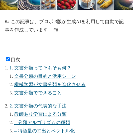
## この記事は、ブロボ β版が生成AIを利用して自動で記
事を作成しています。 ##
目次
1. 文書分類ってそもそも何？
文書分類の目的と活用シーン
機械学習が文書分類を進化させる
文書分類でできること
2. 文書分類の代表的な手法
教師あり学習による分類
– 分類アルゴリズムの種類
– 特徴量の抽出とベクトル化