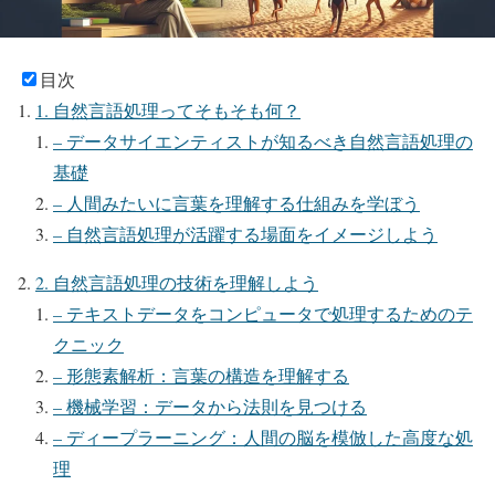
目次
1. 自然言語処理ってそもそも何？
– データサイエンティストが知るべき自然言語処理の
基礎
– 人間みたいに言葉を理解する仕組みを学ぼう
– 自然言語処理が活躍する場面をイメージしよう
2. 自然言語処理の技術を理解しよう
– テキストデータをコンピュータで処理するためのテ
クニック
– 形態素解析：言葉の構造を理解する
– 機械学習：データから法則を見つける
– ディープラーニング：人間の脳を模倣した高度な処
理