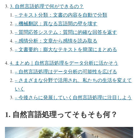
3. 自然言語処理で何ができるの？
– テキスト分類：文書の内容を自動で分類
– 機械翻訳：異なる言語間の壁を壊す
– 質問応答システム：質問に的確な回答を返す
– 感情分析：文章から感情を読み取る
– 文書要約：膨大なテキストを簡潔にまとめる
4. まとめ｜自然言語処理をデータ分析に活かそう
– 自然言語処理はデータ分析の可能性を広げる
– さまざまな分野で活用され、私たちの生活を変えて
いく
– 今後さらに発展していく自然言語処理に注目しよう
1. 自然言語処理ってそもそも何？